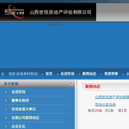
Loading...
您好,欢迎来到世信!
首页
走进世信
新闻动态
资质荣誉
新闻动态
走进世信
山西世信资产评估有
董事长致词
世信公益活动
世信发展大事记
每页
20
条 共
2
条 第
1
页
近期公司新闻动态
企业文化